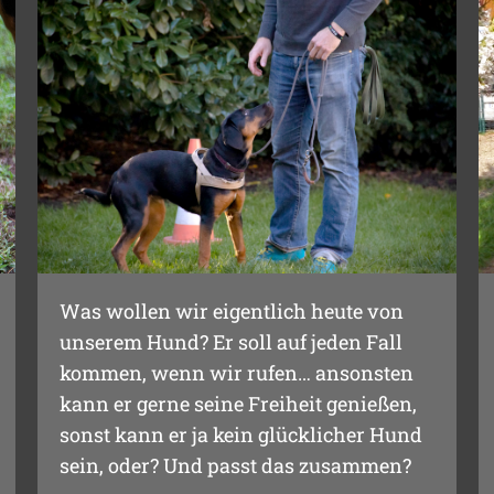
Was wollen wir eigentlich heute von
unserem Hund? Er soll auf jeden Fall
kommen, wenn wir rufen… ansonsten
kann er gerne seine Freiheit genießen,
sonst kann er ja kein glücklicher Hund
sein, oder? Und passt das zusammen?