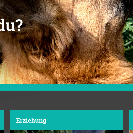
du?
Erziehung