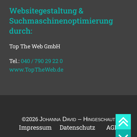
Websitegestaltung &
Suchmaschinenoptimierung
durch:
Top The Web GmbH
Tel.:
040 / 790 29 22 0
www.TopTheWeb.de
©2026
J
ohanna
D
avid
– H
ingeschaut
Impressum
Datenschutz
AGB