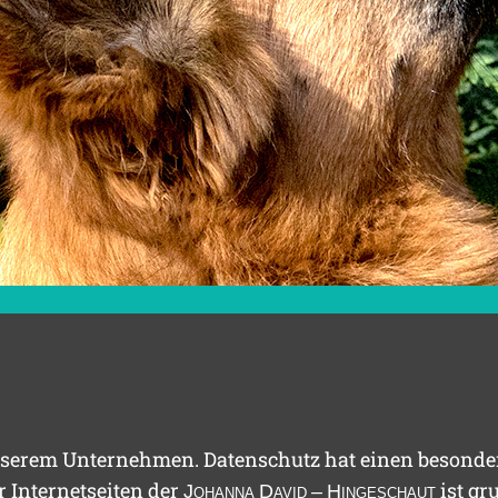
unserem Unternehmen. Datenschutz hat einen besonde
r Internetseiten der
ist gr
J
ohanna
D
avid
– H
ingeschaut